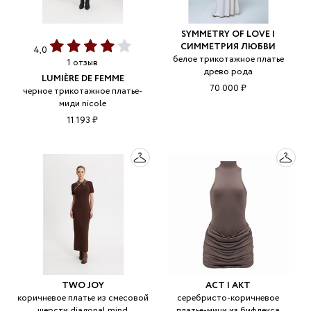
SYMMETRY OF LOVE |
СИММЕТРИЯ ЛЮБВИ
4,0
белое трикотажное платье
1 отзыв
древо рода
LUMIÈRE DE FEMME
70 000 ₽
черное трикотажное платье-
миди nicole
11 193 ₽
TWO JOY
ACT | АКТ
коричневое платье из смесовой
серебристо-коричневое
шерсти diagonal mind
платье-мини из бифлекса