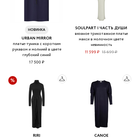
SOULPART | ЧАСТЬ ДУШИ
НОВИНКА
вязаное трикотажное платье
URBAN MIRROR
макси в молочном цвете
платье-туника с коротким
невинность
рукавом и молнией в цвете
11 599 ₽
15 699 ₽
глубокий синий
17 500 ₽
RIRI
CANOE