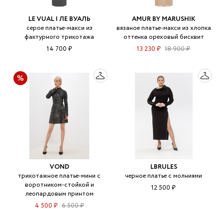
LE VUAL | ЛЕ ВУАЛЬ
AMUR BY MARUSHIK
серое платье-макси из
вязаное платье-макси из хлопка
фактурного трикотажа
оттенка ореховый бисквит
14 700 ₽
13 230 ₽
18 900 ₽
VOND
LBRULES
трикотажное платье-мини с
черное платье с молниями
воротником-стойкой и
12 500 ₽
леопардовым принтом
4 500 ₽
6 500 ₽