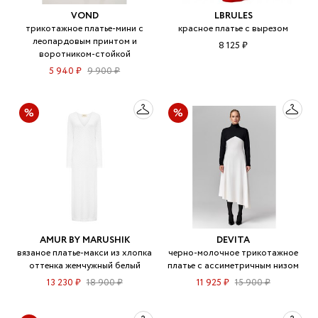
VOND
LBRULES
трикотажное платье-мини с
красное платье с вырезом
леопардовым принтом и
8 125 ₽
воротником-стойкой
5 940 ₽
9 900 ₽
AMUR BY MARUSHIK
DEVITA
вязаное платье-макси из хлопка
черно-молочное трикотажное
оттенка жемчужный белый
платье с ассиметричным низом
13 230 ₽
18 900 ₽
11 925 ₽
15 900 ₽