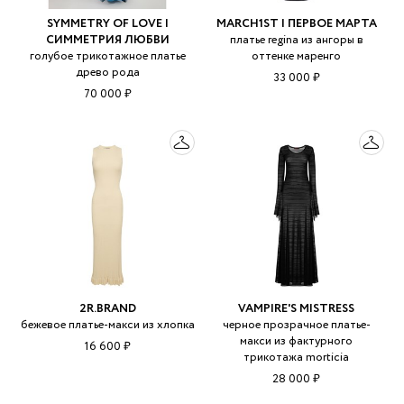
SYMMETRY OF LOVE |
MARCH1ST | ПЕРВОЕ МАРТА
СИММЕТРИЯ ЛЮБВИ
платье regina из ангоры в
голубое трикотажное платье
оттенке маренго
древо рода
33 000 ₽
70 000 ₽
2R.BRAND
VAMPIRE'S MISTRESS
бежевое платье-макси из хлопка
черное прозрачное платье-
макси из фактурного
16 600 ₽
трикотажа morticia
28 000 ₽