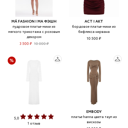
MÁ FASHION | МА ФЭШН
ACT | АКТ
пудровое платье-мини из
бордовое платье-мини из
мягкого трикотажа с розовым
бифлекса нирвана
декором
10 500 ₽
3 500 ₽
10 000 ₽
EMBODY
платье hanna цвета тауп из
5,0
вискозы
1 отзыв