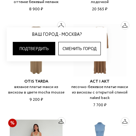
оттенке бежевый меланж
лодочкой
8 900 ₽
20 565 ₽
ВАШ ГОРОД - МОСКВА?
ПОДТВЕРДИТЬ
СМЕНИТЬ ГОРОД
OTIS TARDA
ACT | АКТ
вязаное платье-макси из
песочно-бежевое платье-макси
вискозы в цвете mocha mousse
из вискозы с открытой спиной
naked back
9 200 ₽
7 700 ₽