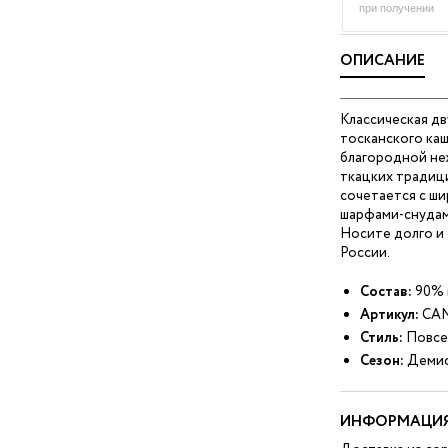
при получении
ОПИСАНИЕ
Классическая дв
тосканского ка
благородной не
ткацких традиц
сочетается с ши
шарфами-снудами
Носите долго и 
России.
Состав:
90% 
Артикул:
CAN
Стиль:
Повсе
Сезон:
Демис
ИНФОРМАЦИЯ