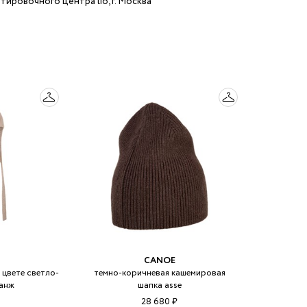
тировочного центра lio, г. Москва
CANOE
 цвете светло-
темно-коричневая кашемировая
анж
шапка asse
28 680 ₽