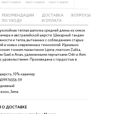
через 2 недели
через 2 недели
через 2 недели
РЕКОМЕНДАЦИИ
ДОСТАВКА
ВОПРОСЫ
ПО УХОДУ
И ОПЛАТА
ухслойная теплая шапочка средней длины из смеси
шемира и австралийской шерсти. Шикарный тандем
жности и тепла, вытканных с соблюдением старых
ий и новых современных технологий. Идеально
роким тонким палантином Lipine, платком Zukka,
 Gael и Anais, удлиненными перчатками Odri и Aimi .
с удовольствием. Произведена с гордостью в
шерсть, 10% кашемир
09976556-59
дневный
езон, Зима
 О ДОСТАВКЕ