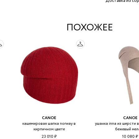
Доставка из сор
ПОХОЖЕЕ
CANOE
CANOE
кашемировая шапка norway в
ушанка inna из шерсти в
кирпичном цвете
бежевый мел
23 010 ₽
10 080 ₽