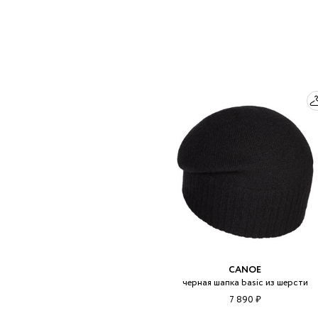
CANOE
черная шапка basic из шерсти
7 890 ₽