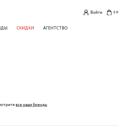
Войти
0 ₽
НДЫ
СКИДКИ
АГЕНТСТВО
ЕНСКИЕ БРЕНДЫ
OGA
TORE
I LIVE IN
LLSTORY
B STUDIO
A BUDNIK
AL
L'
TIZED
R
смотрите
все наши бренды
TI
E
KA
OK SUN