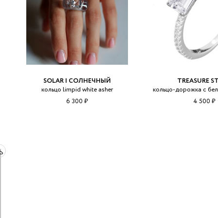
SOLAR | СОЛНЕЧНЫЙ
TREASURE S
кольцо limpid white asher
кольцо-дорожка с бе
6 300 ₽
4 500 ₽