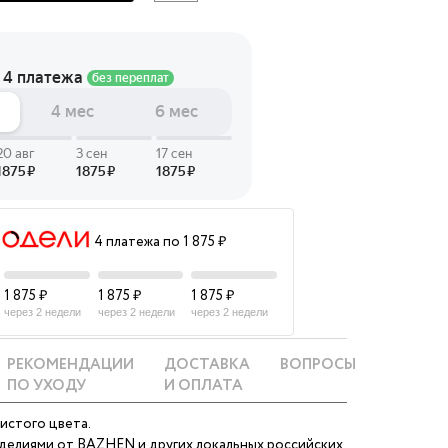
 LINGERIE
T HEART
ЦЕ
4 платежа по 1 875 ₽
1 875 ₽
1 875 ₽
1 875 ₽
через 2 недели
через 2 недели
через 2 недели
РЕКОМЕНДАЦИИ
ДОСТАВКА
ВОПРОСЫ
ПО УХОДУ
И ОПЛАТА
истого цвета.
зделиями от BAZHEN и других локальных российских