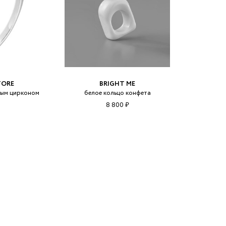
TORE
BRIGHT ME
лым цирконом
белое кольцо конфета
8 800 ₽