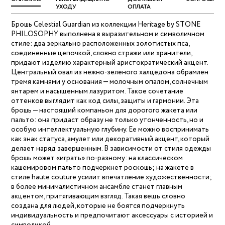
УХОДУ
ОПЛАТА
Брошь Celestial Guardian из коллекции Heritage by STONE
PHILOSOPHY выполнена в выразительном и символичном
стиле: два зеркально расположенных золотистых пса,
соединенные цепочкой, словно стражи или хранители,
придают изделию характерный аристократический акцент.
Центральный овал из нежно-зеленого халцедона обрамлен
тремя камнями у основания — молочным опалом, солнечным
янтарем и насыщенным лазуритом. Такое сочетание
оттенков выглядит как код силы, защиты и гармонии. Эта
брошь — настоящий компаньон для дорогого жакета или
пальто: она придаст образу не только утонченность, но и
особую интеллектуальную глубину. Ее можно воспринимать
как знак статуса, амулет или декоративный акцент, который
делает наряд завершенным. В зависимости от стиля одежды
брошь может «играть» по-разному: на классическом
кашемировом пальто подчеркнет роскошь; на жакете в
стиле haute couture усилит впечатление художественности;
в более минималистичном ансамбле станет главным
акцентом, притягивающим взгляд. Такая вещь словно
создана для людей, которые не боятся подчеркнуть
индивидуальность и предпочитают аксессуары с историей и