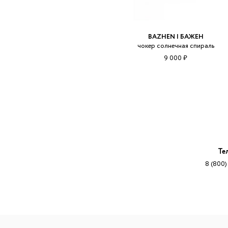
BAZHEN | БАЖЕН
чокер солнечная спираль
9 000 ₽
Те
8 (800)