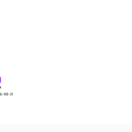
x
96-98-31