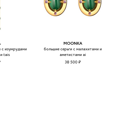
A
MOONKA
и с изумрудами
большие серьги с малахитами и
и tais
аметистами ai
₽
38 500 ₽