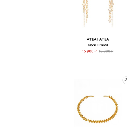
ATEA | АТЕА
серьги мара
15 900 ₽
18 000 ₽