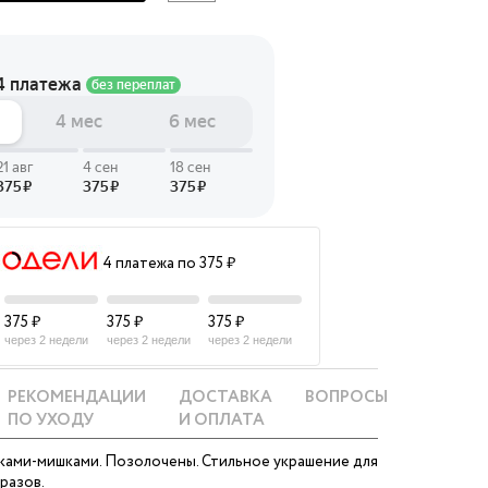
 LINGERIE
T HEART
ЦЕ
4 платежа по 375 ₽
375 ₽
375 ₽
375 ₽
через 2 недели
через 2 недели
через 2 недели
РЕКОМЕНДАЦИИ
ДОСТАВКА
ВОПРОСЫ
ПО УХОДУ
И ОПЛАТА
ками-мишками. Позолочены. Стильное украшение для
разов.