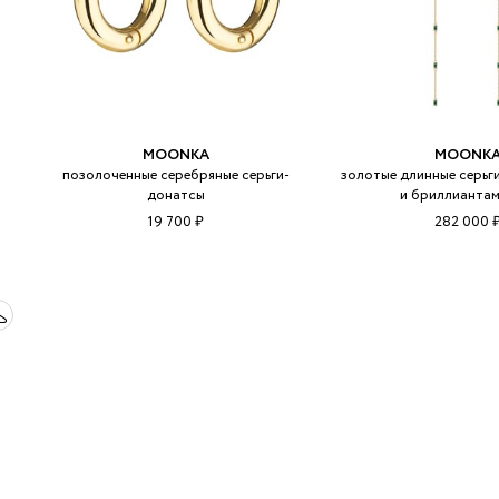
MOONKA
MOONK
позолоченные серебряные серьги-
золотые длинные серьг
донатсы
и бриллиантам
19 700 ₽
282 000 