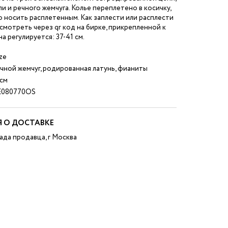
и и речного жемчуга. Колье переплетено в косичку,
о носить расплетенным. Как заплести или расплести
смотреть через qr код на бирке, прикрепленной к
а регулируется: 37-41 см.
ze
чной жемчуг, родированная латунь, фианиты
 см
080770OS
 О ДОСТАВКЕ
ада продавца, г Москва