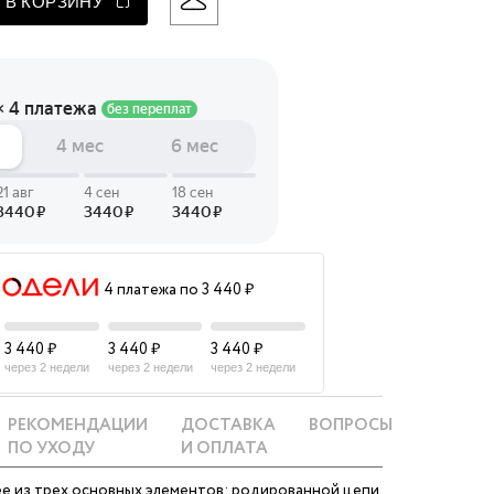
 В КОРЗИНУ
 LINGERIE
T HEART
ЦЕ
4 платежа по 3 440 ₽
3 440 ₽
3 440 ₽
3 440 ₽
через 2 недели
через 2 недели
через 2 недели
РЕКОМЕНДАЦИИ
ДОСТАВКА
ВОПРОСЫ
ПО УХОДУ
И ОПЛАТА
е из трех основных элементов: родированной цепи,