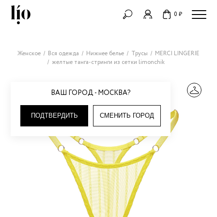
0 ₽
Женское
Вся одежда
Нижнее белье
Трусы
MERCI LINGERIE
желтые танга-стринги из сетки limonchik
ВАШ ГОРОД - МОСКВА?
ПОДТВЕРДИТЬ
СМЕНИТЬ ГОРОД