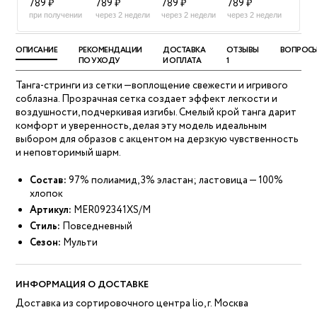
789 ₽
789 ₽
789 ₽
789 ₽
при получении
через 2 недели
через 2 недели
через 2 недели
ОПИСАНИЕ
РЕКОМЕНДАЦИИ
ДОСТАВКА
ОТЗЫВЫ
ВОПРОС
ПО УХОДУ
И ОПЛАТА
1
Танга-стринги из сетки —воплощение свежести и игривого
соблазна. Прозрачная сетка создает эффект легкости и
воздушности, подчеркивая изгибы. Смелый крой танга дарит
комфорт и уверенность, делая эту модель идеальным
выбором для образов с акцентом на дерзкую чувственность
и неповторимый шарм.
Состав:
97% полиамид, 3% эластан; ластовица — 100%
хлопок
Артикул:
MER092341XS/M
Стиль:
Повседневный
Сезон:
Мульти
ИНФОРМАЦИЯ О ДОСТАВКЕ
Доставка из сортировочного центра lio, г. Москва