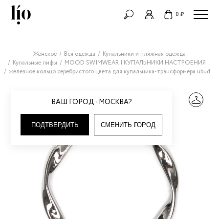
0 ₽
Женское
Вся одежда
Купальники и пляжная одежда
Купальные лифы
MOOD SWIMWEAR | КУПАЛЬНИКИ НАСТРОЕНИЯ
железное кольцо серебристого цвета для купальника-трансформера ubud
ВАШ ГОРОД - МОСКВА?
ПОДТВЕРДИТЬ
СМЕНИТЬ ГОРОД