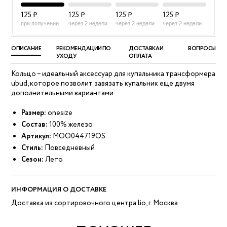
125 ₽
125 ₽
125 ₽
125 ₽
при получении
через 2 недели
через 2 недели
через 2 недели
ОПИСАНИЕ
РЕКОМЕНДАЦИИ ПО
ДОСТАВКА И
ВОПРОСЫ
УХОДУ
ОПЛАТА
Кольцо – идеальный аксессуар для купальника трансформера
ubud, которое позволит завязать купальник еще двумя
дополнительными вариантами.
Размер:
onesize
Состав:
100% железо
Артикул:
MOO044719OS
Стиль:
Повседневный
Сезон:
Лето
ИНФОРМАЦИЯ О ДОСТАВКЕ
Доставка из сортировочного центра lio, г. Москва