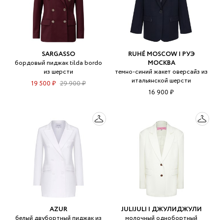
SARGASSO
RUHÉ MOSCOW | РУЭ
бордовый пиджак tilda bordo
МОСКВА
из шерсти
темно-синий жакет оверсайз из
итальянской шерсти
19 500 ₽
29 900 ₽
16 900 ₽
AZUR
JULIJULI | ДЖУЛИДЖУЛИ
белый двубортный пиджак из
молочный однобортный