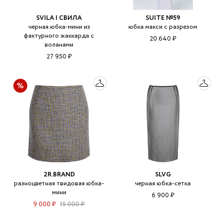
SVILA | СВИЛА
SUITE №59
черная юбка-мини из
юбка макси с разрезом
фактурного жаккарда с
20 640 ₽
воланами
27 950 ₽
2R.BRAND
SLVG
разноцветная твидовая юбка-
черная юбка-сетка
мини
6 900 ₽
9 000 ₽
15 000 ₽