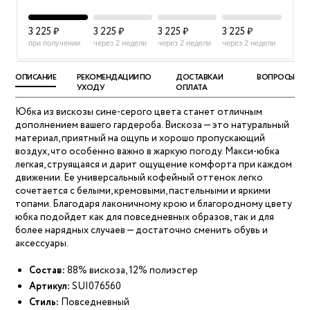
3 225 ₽
3 225 ₽
3 225 ₽
3 225 ₽
при получении
через 2 недели
через 2 недели
через 2 недели
ОПИСАНИЕ
РЕКОМЕНДАЦИИ ПО
ДОСТАВКА И
ВОПРОСЫ
УХОДУ
ОПЛАТА
Юбка из вискозы сине-серого цвета станет отличным
дополнением вашего гардероба. Вискоза — это натуральный
материал, приятный на ощупь и хорошо пропускающий
воздух, что особенно важно в жаркую погоду. Макси-юбка
легкая, струящаяся и дарит ощущение комфорта при каждом
движении. Ее универсальный кофейный оттенок легко
сочетается с белыми, кремовыми, пастельными и яркими
топами. Благодаря лаконичному крою и благородному цвету
юбка подойдет как для повседневных образов, так и для
более нарядных случаев — достаточно сменить обувь и
аксессуары.
Состав:
88% вискоза, 12% полиэстер
Артикул:
SUI076560
Стиль:
Повседневный