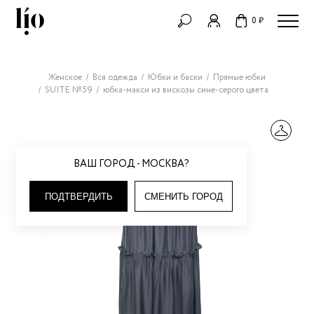
0 ₽
Женское
Вся одежда
Юбки и баски
Прямые юбки
SUITE №59
юбка-макси из вискозы сине-серого цвета
ВАШ ГОРОД - МОСКВА?
ПОДТВЕРДИТЬ
СМЕНИТЬ ГОРОД