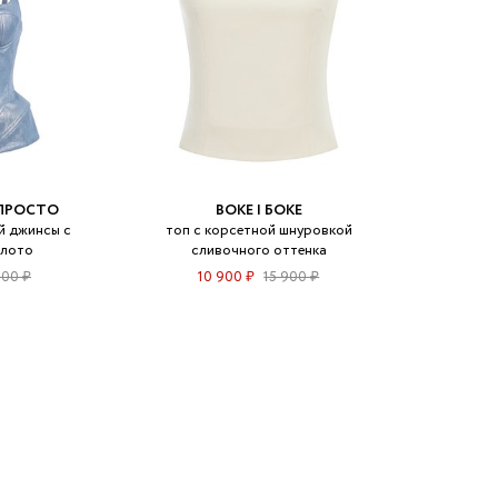
.ПРОСТО
BOKE | БОКЕ
й джинсы с
топ с корсетной шнуровкой
олото
сливочного оттенка
000 ₽
10 900 ₽
15 900 ₽