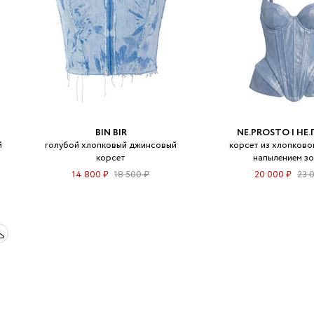
BIN BIR
NE.PROSTO | НЕ
й
голубой хлопковый джинсовый
корсет из хлопково
корсет
напылением з
14 800 ₽
18 500 ₽
20 000 ₽
23 