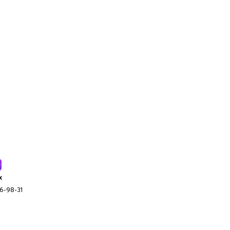
x
96-98-31