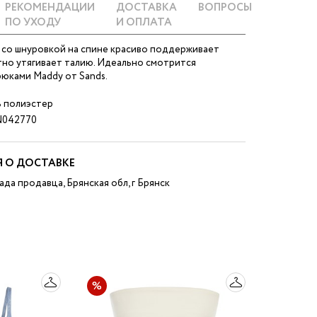
РЕКОМЕНДАЦИИ
ДОСТАВКА
ВОПРОСЫ
ПО УХОДУ
И ОПЛАТА
 со шнуровкой на спине красиво поддерживает
тно утягивает талию. Идеально смотрится
юками Maddy от Sands.
 полиэстер
042770
 О ДОСТАВКЕ
ада продавца, Брянская обл, г Брянск