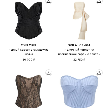
MYFLOREL
SVILA | СВИЛА
черный корсет в складку из
молочный корсет из
шелка
премиальной тафты с бантом
39 900 ₽
32 750 ₽