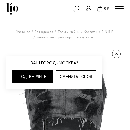
0 ₽
Женское
Вся одежда
Топы и майки
Корсеты
BIN BIR
хлопковый серый корсет из денима
ВАШ ГОРОД - МОСКВА?
ПОДТВЕРДИТЬ
СМЕНИТЬ ГОРОД