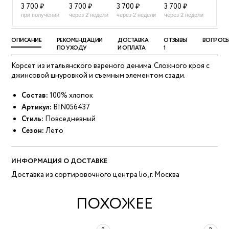
3 700 ₽
3 700 ₽
3 700 ₽
3 700 ₽
при получении
через 2 недели
через 2 недели
через 2 недели
ОПИСАНИЕ
РЕКОМЕНДАЦИИ
ДОСТАВКА
ОТЗЫВЫ
ВОПРОС
ПО УХОДУ
И ОПЛАТА
1
Корсет из итальянского вареного денима. Сложного кроя с
джинсовой шнуровкой и съемным элементом сзади.
Состав:
100% хлопок
Артикул:
BIN056437
Стиль:
Повседневный
Сезон:
Лето
ИНФОРМАЦИЯ О ДОСТАВКЕ
Доставка из сортировочного центра lio, г. Москва
ПОХОЖЕЕ