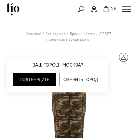
0 ₽
Женское
Вся одежда
Брюки
Карго
ORREZ
хлопковые брюки карго
ВАШ ГОРОД - МОСКВА?
ПОДТВЕРДИТЬ
СМЕНИТЬ ГОРОД