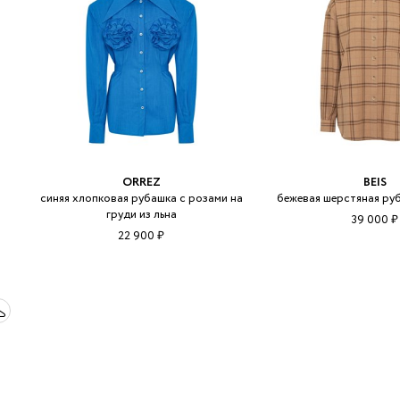
ORREZ
BEIS
синяя хлопковая рубашка с розами на
бежевая шерстяная руб
груди из льна
39 000 ₽
22 900 ₽