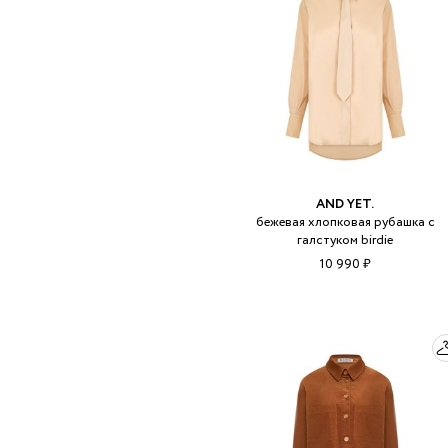
AND YET.
бежевая хлопковая рубашка с
галстуком birdie
10 990 ₽