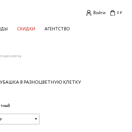
Войти
0 ₽
НДЫ
СКИДКИ
АГЕНТСТВО
ЕНСКИЕ БРЕНДЫ
OGA
TORE
I LIVE IN
етную клетку
LLSTORY
B STUDIO
A BUDNIK
УБАШКА В РАЗНОЦВЕТНУЮ КЛЕТКУ
AL
L'
TIZED
етный
R
TI
E
KA
р
OK SUN