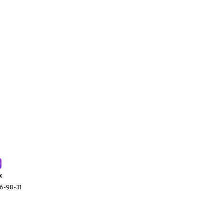
x
96-98-31