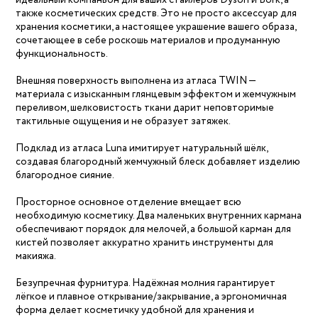
идеальный компаньон для ваших стайлеров Dyson и Bork, а
также косметических средств. Это не просто аксессуар для
хранения косметики, а настоящее украшение вашего образа,
сочетающее в себе роскошь материалов и продуманную
функциональность.
Внешняя поверхность выполнена из атласа TWIN —
материала с изысканным глянцевым эффектом и жемчужным
переливом, шелковистость ткани дарит неповторимые
тактильные ощущения и не образует затяжек.
Подклад из атласа Luna имитирует натуральный шёлк,
создавая благородный жемчужный блеск добавляет изделию
благородное сияние.
Просторное основное отделение вмещает всю
необходимую косметику. Два маленьких внутренних кармана
обеспечивают порядок для мелочей, а большой карман для
кистей позволяет аккуратно хранить инструменты для
макияжа.
Безупречная фурнитура. Надёжная молния гарантирует
лёгкое и плавное открывание/закрывание, а эргономичная
форма делает косметичку удобной для хранения и