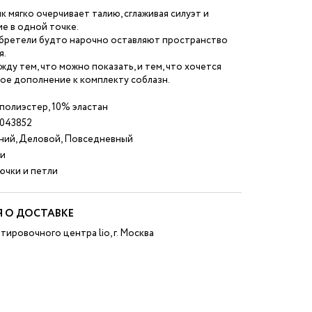
 мягко очерчивает талию, сглаживая силуэт и
е в одной точке.
 бретели будто нарочно оставляют пространство
я.
жду тем, что можно показать, и тем, что хочется
ое дополнение к комплекту соблазн.
полиэстер, 10% эластан
043852
ний, Деловой, Повседневный
и
чки и петли
 О ДОСТАВКЕ
тировочного центра lio, г. Москва