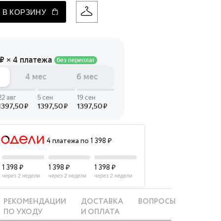
 В КОРЗИНУ
 LINGERIE
T HEART
ЦЕ
4 платежа по 1 398 ₽
1 398 ₽
1 398 ₽
1 398 ₽
через 2 недели
через 2 недели
через 2 недели
РЕКОМЕНДАЦИИ
ДОСТАВКА
ВОПРОСЫ
ПО УХОДУ
И ОПЛАТА