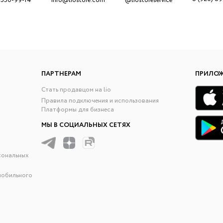
 550-99-14
info@liostore.com
@liostoreservice
ПАРТНЕРАМ
ПРИЛО
Стать продавцом на lio
Правила подключения и использования
Платформы для бизнеса
МЫ В СОЦИАЛЬНЫХ СЕТЯХ
сональных
мобильного