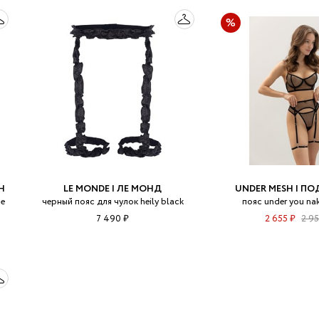
Н
LE MONDE | ЛЕ МОНД
UNDER MESH | ПО
ne
черный пояс для чулок heily black
пояс under you na
7 490 ₽
2 655 ₽
2 9