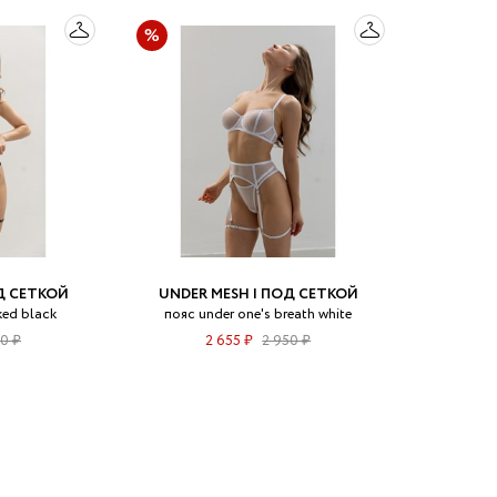
Д СЕТКОЙ
UNDER MESH | ПОД СЕТКОЙ
ked black
пояс under one's breath white
50 ₽
2 655 ₽
2 950 ₽