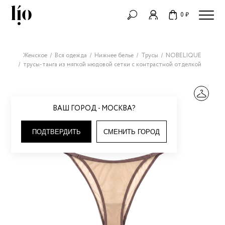
0 ₽
Женское
Вся одежда
Нижнее белье
Трусы
NOBELIQUE
трусы-танга из мягкой нюдовой сетки с контрастной отделкой
ВАШ ГОРОД - МОСКВА?
ПОДТВЕРДИТЬ
СМЕНИТЬ ГОРОД