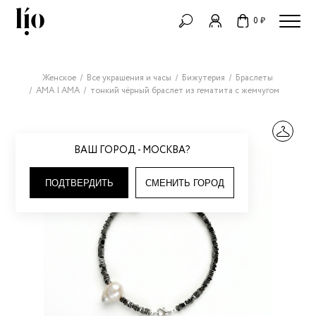
0 ₽
Женское
Все украшения и часы
Бижутерия
Браслеты
AMA | АМА
тонкий чёрный браслет из гематита с жемчугом
ВАШ ГОРОД - МОСКВА?
ПОДТВЕРДИТЬ
СМЕНИТЬ ГОРОД