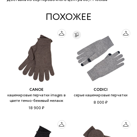
ПОХОЖЕЕ
CANOE
CODICI
кашемировые перчатки images в
серые кашемировые перчатки
цвете темно-бежевый меланж
8 000 ₽
18 900 ₽