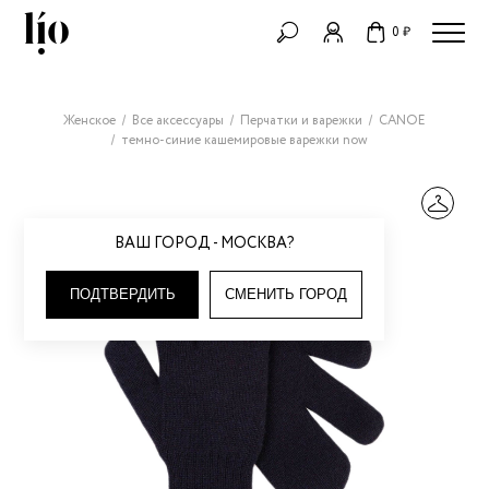
0 ₽
Женское
Все аксессуары
Перчатки и варежки
CANOE
темно-синие кашемировые варежки now
ВАШ ГОРОД - МОСКВА?
ПОДТВЕРДИТЬ
СМЕНИТЬ ГОРОД