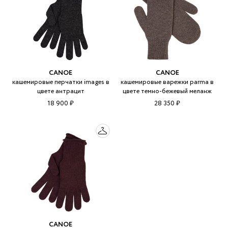
CANOE
CANOE
кашемировые перчатки images в
кашемировые варежки parma в
цвете антрацит
цвете темно-бежевый меланж
18 900 ₽
28 350 ₽
CANOE