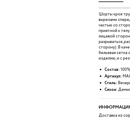
Шорты кроя трус
вырезами спере
частью со стор
приятной к тел
лицевой сторон
разрываться, ра
сторону). В кач
бельевая сетка 
изделию, и с ре
Состав:
100%
Артикул:
MAI
Стиль:
Вечер
Сезон:
Демис
ИНФОРМАЦИЯ
Доставка из сор