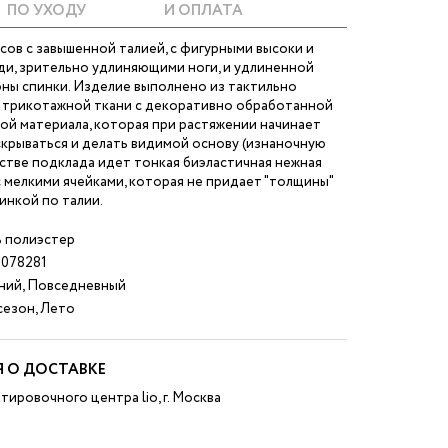
ПО УХОДУ
И ОПЛАТА
ов с завышенной талией, с фигурными высоки и
ди, зрительно удлиняющими ноги, и удлиненной
оны спинки. Изделие выполнено из тактильно
у трикотажной ткани с декоративно обработанной
ой материала, которая при растяжении начинает
скрываться и делать видимой основу (изнаночную
естве подклада идет тонкая биэластичная нежная
с мелкими ячейками, которая не придает "толщины"
зинкой по талии.
 полиэстер
078281
ний, Повседневный
езон, Лето
 О ДОСТАВКЕ
тировочного центра lio, г. Москва