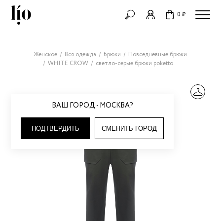
0 ₽
Женское
Вся одежда
Брюки
Повседневные брюки
WHITE CROW
светло-серые брюки poketto
ВАШ ГОРОД - МОСКВА?
ПОДТВЕРДИТЬ
СМЕНИТЬ ГОРОД