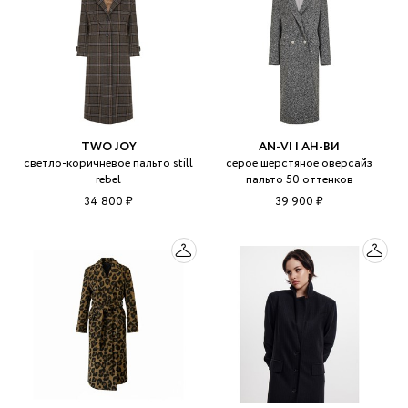
TWO JOY
AN-VI | АН-ВИ
светло-коричневое пальто still
серое шерстяное оверсайз
rebel
пальто 50 оттенков
34 800 ₽
39 900 ₽