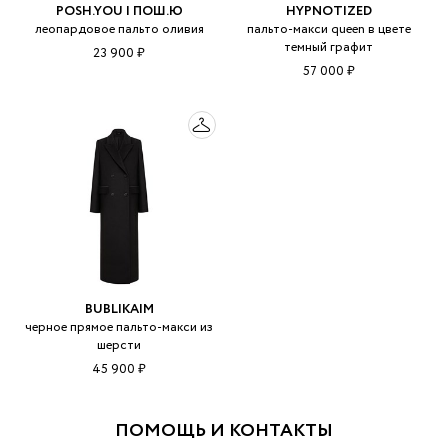
POSH.YOU | ПОШ.Ю
HYPNOTIZED
леопардовое пальто оливия
пальто-макси queen в цвете
темный графит
23 900 ₽
57 000 ₽
BUBLIKAIM
черное прямое пальто-макси из
шерсти
45 900 ₽
ПОМОЩЬ И КОНТАКТЫ