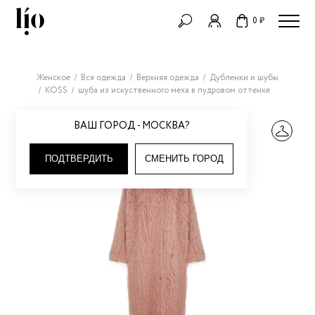
0 ₽
Женское
Вся одежда
Верхняя одежда
Дубленки и шубы
KOSS
шуба из искуственного меха в пудровом оттенке
ВАШ ГОРОД - МОСКВА?
ПОДТВЕРДИТЬ
СМЕНИТЬ ГОРОД