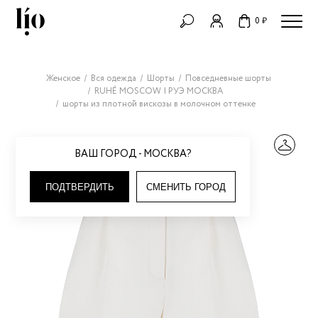
0 ₽
Женское
Вся одежда
Шорты
Повседневные шорты
RUHÉ MOSCOW | РУЭ МОСКВА
шорты из плотной вискозы в молочном оттенке
ВАШ ГОРОД - МОСКВА?
ПОДТВЕРДИТЬ
СМЕНИТЬ ГОРОД