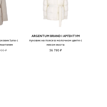
ARGENTUM BRAND | АРГЕНТУМ
ховик luna с
пуховик на поясе в молочном цвете с
лнителем
мехом енота
900 ₽
56 790 ₽