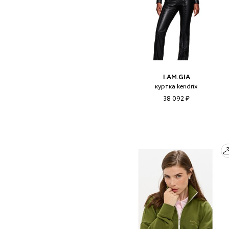
I.AM.GIA
куртка kendrix
38 092 ₽