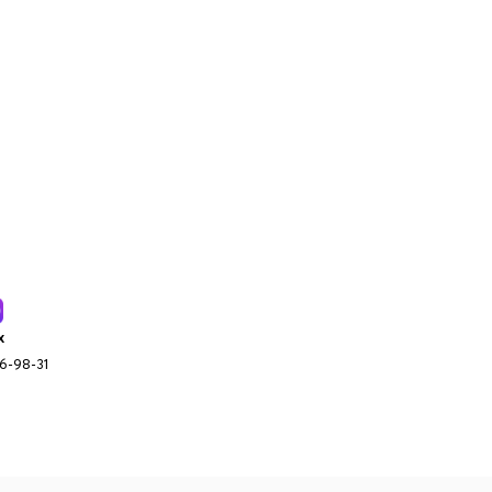
x
96-98-31