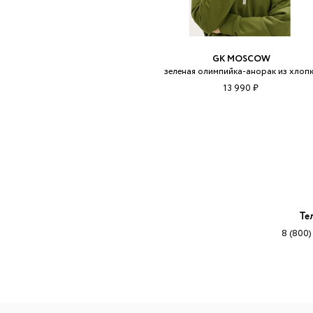
GK MOSCOW
зеленая олимпийка-анорак из хлоп
13 990 ₽
Те
8 (800)