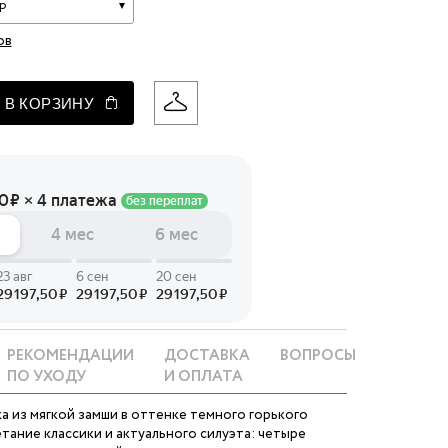
р
 LINGERIE
ов
T HEART
ЦЕ
 В КОРЗИНУ
РЕКОМЕНДАЦИИ
ДОСТАВКА
ВОПРОСЫ
ПО УХОДУ
И ОПЛАТА
а из мягкой замши в оттенке темного горького
тание классики и актуального силуэта: четыре