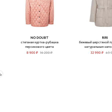
NO DOUBT
RIRI
стеганая куртка-рубашка
бежевый шерстяной пу
персикового цвета
натуральным напо
8 900 ₽
16 200 ₽
32 990 ₽
49 