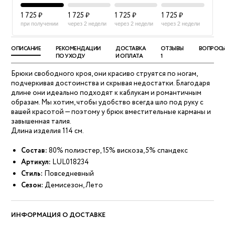
1 725 ₽
1 725 ₽
1 725 ₽
1 725 ₽
при получении
через 2 недели
через 2 недели
через 2 недели
ОПИСАНИЕ
РЕКОМЕНДАЦИИ
ДОСТАВКА
ОТЗЫВЫ
ВОПРОС
ПО УХОДУ
И ОПЛАТА
1
Брюки свободного кроя, они красиво струятся по ногам,
подчеркивая достоинства и скрывая недостатки. Благодаря
длине они идеально подходят к каблукам и романтичным
образам. Мы хотим, чтобы удобство всегда шло под руку с
вашей красотой — поэтому у брюк вместительные карманы и
завышенная талия.
Длина изделия 114 см.
Состав:
80% полиэстер, 15% вискоза, 5% спандекс
Артикул:
LUL018234
Стиль:
Повседневный
Сезон:
Демисезон, Лето
ИНФОРМАЦИЯ О ДОСТАВКЕ