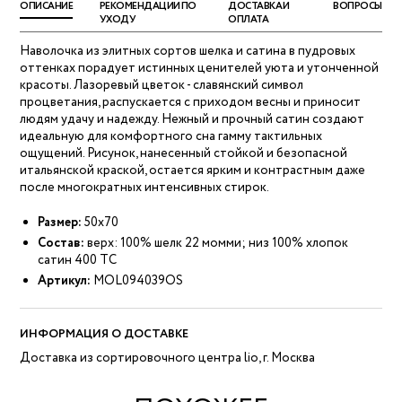
ОПИСАНИЕ
РЕКОМЕНДАЦИИ ПО
ДОСТАВКА И
ВОПРОСЫ
УХОДУ
ОПЛАТА
Наволочка из элитных сортов шелка и сатина в пудровых
оттенках порадует истинных ценителей уюта и утонченной
красоты. Лазоревый цветок - славянский символ
процветания, распускается с приходом весны и приносит
людям удачу и надежду. Нежный и прочный сатин создают
идеальную для комфортного сна гамму тактильных
ощущений. Рисунок, нанесенный стойкой и безопасной
итальянской краской, остается ярким и контрастным даже
после многократных интенсивных стирок.
Размер:
50х70
Состав:
верх: 100% шелк 22 момми; низ 100% хлопок
сатин 400 ТС
Артикул:
MOL094039OS
ИНФОРМАЦИЯ О ДОСТАВКЕ
Доставка из сортировочного центра lio, г. Москва