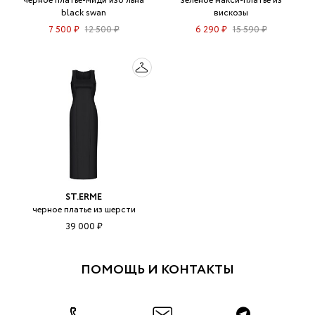
черное платье-миди изо льна
зеленое макси-платье из
black swan
вискозы
7 500 ₽
12 500 ₽
6 290 ₽
15 590 ₽
ST.ERME
черное платье из шерсти
39 000 ₽
ПОМОЩЬ И КОНТАКТЫ