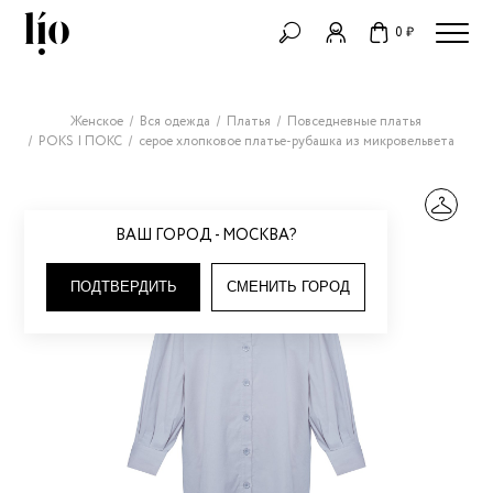
0 ₽
Женское
Вся одежда
Платья
Повседневные платья
POKS | ПОКС
серое хлопковое платье-рубашка из микровельвета
ВАШ ГОРОД - МОСКВА?
ПОДТВЕРДИТЬ
СМЕНИТЬ ГОРОД