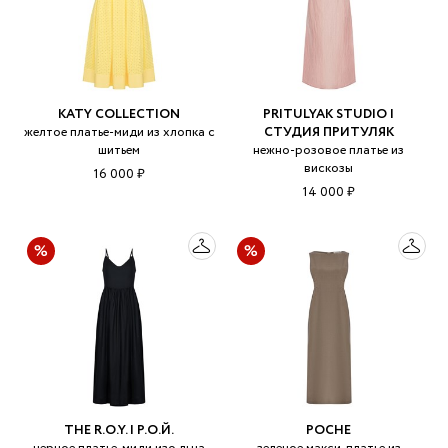
KATY COLLECTION
PRITULYAK STUDIO |
желтое платье-миди из хлопка с
СТУДИЯ ПРИТУЛЯК
шитьем
нежно-розовое платье из
вискозы
16 000 ₽
14 000 ₽
THE R.O.Y. | Р.О.Й.
POCHE