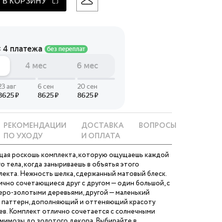
 В КОРЗИНУ
 LINGERIE
T HEART
ЦЕ
РЕКОМЕНДАЦИИ
ДОСТАВКА
ВОПРОСЫ
ПО УХОДУ
И ОПЛАТА
ащая роскошь комплекта, которую ощущаешь каждой
о тела, когда заныриваешь в объятья этого
екта. Нежность шелка, сдержанный матовый блеск.
ично сочетающиеся друг с другом — один большой, с
еро-золотыми деревьями, другой — маленький
 паттерн, дополняющий и оттеняющий красоту
ев. Комплект отлично сочетается с солнечными
 мимозы до золотого декора. Выбирайте в