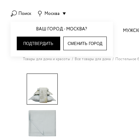
Поиск
Москва
ВАШ ГОРОД - МОСКВА?
НОВОЕ
ЖЕНСКОЕ
МУЖСК
2
D
НОВИНКИ МЕСЯЦА
ВСЯ ОДЕЖДА
ВСЯ ОДЕЖДА
ДЛЯ МАЛЬЧИКОВ
ТОВАРЫ ДЛЯ ДОМА
ВСЯ ОБУВЬ
ВСЕ АКСЕССУАРЫ
ДЛЯ ДЕВОЧЕК
КОСМЕТИКА И УХОД
ПОДТВЕРДИТЬ
СМЕНИТЬ ГОРОД
НОВЫЕ БРЕНДЫ
ПЛАТЬЯ
ФУТБОЛКИ И ПОЛО
АКСЕССУАРЫ
ДЕКОР ДЛЯ ДОМА
БОТИЛЬОНЫ
РЕМНИ И ПОДТЯЖКИ
АКСЕССУАРЫ
ТЕХНИКА ДЛЯ КРАСОТЫ И
2R.BRAND
DEZMOND
ЗДОРОВЬЯ
ЮБКИ И БАСКИ
ХУДИ И СВИТШОТЫ
БРЮКИ
СВЕЧИ
САПОГИ
ГОЛОВНЫЕ УБОРЫ
БРЮКИ
DICORTI
A
ПАРФЮМЕРИЯ
СВИТЕРЫ И ТРИКОТАЖ
ВЕРХНЯЯ ОДЕЖДА
ВОДОЛАЗКИ
АРОМАТЫ ДЛЯ ДОМА
ТУФЛИ
ГАЛСТУКИ И ЗАПОНКИ
ВОДОЛАЗКИ
Товары для дома и красоты
Все товары для дома
Постельное б
ACT | АКТ
ВИТАМИНЫ И БАДЫ
DIVNAYA IVA
ХУДИ И СВИТШОТЫ
БРЮКИ
ГОЛОВНЫЕ УБОРЫ
ПОСТЕЛЬНОЕ БЕЛЬЕ
ШЛЕПАНЦЫ
ПЕРЧАТКИ И ВАРЕЖКИ
ГОЛОВНЫЕ УБОРЫ
УХОД ДЛЯ ВОЛОС
ADANOLA | АДАНОЛА
E
ТОПЫ И МАЙКИ
РУБАШКИ
ДЖЕМПЕРЫ И ПОЛО
ПОСУДА И АКСЕССУАРЫ
ЛОФЕРЫ
ШАРФЫ И ПЛАТКИ
ДЖЕМПЕРЫ И ПОЛО
УХОД ЗА ЛИЦОМ
РУБАШКИ И БЛУЗЫ
НОСКИ И ГЕТРЫ
ЖАКЕТЫ
БАЛЕТКИ
ЖАКЕТЫ
AGALISIO
EMBODY
ВСЕ УКРАШЕНИЯ
УХОД ДЛЯ ТЕЛА
БРЮКИ
ОДЕЖДА ДЛЯ ДОМА
ЖИЛЕТЫ
МЮЛИ
ЖИЛЕТЫ
AKSENTIE | АКСЕНТИ
ESVE
premium
ДЛЯ ВАННЫ И ДУША
БИЖУТЕРИЯ
ШОРТЫ
ПИДЖАКИ И КОСТЮМЫ
КАРДИГАНЫ
КАРДИГАНЫ
ВСЕ АКСЕССУАРЫ
МАНИКЮР
ALO YOGA
G
ЮВЕЛИРНЫЕ ИЗДЕЛИЯ
ПИДЖАКИ И КОСТЮМЫ
НИЖНЕЕ БЕЛЬЕ
КОМБИНЕЗОНЫ И СЛИПЫ
КОМБИНЕЗОНЫ И СЛИПЫ
SKIMS | СКИМС
I
МАКИЯЖ
ГОЛОВНЫЕ УБОРЫ
GK MOSCOW
ANIRAK | АНИРАК
ДЖИНСЫ
ДЖИНСЫ
КОСТЮМЫ
КОСТЮМЫ
НАБОРЫ И ПОДАРКИ
АКСЕССУАРЫ ДЛЯ ВОЛОС
ОДЕЖДА ДЛЯ ДОМА
КУРТКИ И ПАЛЬТО
КУРТКИ И ПАЛЬТО
GNATOVSKA | ГНАТОВСКА
AZUR
НЕЖНО-РОЗОВЫЙ
МЮЛ
ПЕРЧАТКИ И ВАРЕЖКИ
НИЖНЕЕ БЕЛЬЕ
ПИЖАМА
ПИЖАМА
ТОП С
H
3
B
РЕМНИ И ПОЯСА
ФУТБОЛКИ И ПОЛО
ПЛАТЬЯ
ПЛАТЬЯ
АСИММЕТРИЧНЫМ
HYPNOTIZED
BARBINO MAISON
premium
ШАРФЫ И МАНИШКИ
ВЕРХОМ
РУБАШКА
РУБАШКА
ОЧКИ
I
СВИТЕРЫ
BCLB | БКЛБ
СВИТЕРЫ
11 653 ₽