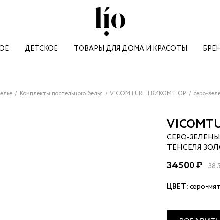
ОЕ
ДЕТСКОЕ
ТОВАРЫ ДЛЯ ДОМА И КРАСОТЫ
БРЕ
M
R
ВСЕ СУМКИ
ВСЕ СУМКИ
ДЛЯ МАЛЫШЕЙ
КАНЦЕЛЯРИЯ И ДОСУГ
ВСЕ ТОВАРЫ ДЛЯ СПОРТА
ВСЕ МУЖСКИЕ БРЕНДЫ
ВСЕ БРЕНДЫ
ВСЕ БРЕНДЫ
ВСЕ Ж
АКСЕССУАРЫ
АКСЕССУАРЫ
НАСТОЛЬНЫЕ ИГРЫ
СПОРТИВНЫЕ ЛЕГИНСЫ
CLOSER MOSCOW
PIMPOLLO
PUR PUR BEAUTY
ALO Y
MARINA BORISOVA
premium
RIRI
РЮКЗАКИ
РЮКЗАКИ
КАНЦЕЛЯРИЯ
ШОРТЫ И ВЕЛОСИПЕДКИ
ГАДЮКА
DANMARALEX
KENAI CERAMICS
ADAS
MARINA BUDNIK | МАРИНА
ROVELIA
СУМКИ
СУМКИ
АРОМАТИЗАТОРЫ ДЛЯ
СПОРТИВНЫЕ КОМПЛЕКТЫ
A17
AMUR BY MARUSHIK
NOTERA
DRESS 
елье
Комплекты постельного белья
VICOMTURE | ВИКОМТЮР
серо-зеле
БУДНИК
premium
АВТО
S
ИНВЕНТАРЬ ДЛЯ СПОРТА
ALL HUMAN
N|N KIDS
FLORGANICA
TESSE
MASS.CORPORATION |
ВСЕ УКРАШЕНИЯ И ЧАСЫ
SAINT MAEVE
СПОРТИВНЫЕ ТОПЫ
NOT SMALL
KIDSANTE
BOCA AROMA
JANE 
МАСС.КОРПОРАЦИЯ
VICOMTU
БИЖУТЕРИЯ
ЛОНГСЛИВЫ
THE PORTFOLIO
MELIA
TONKA
MARIN
SANDS | ПЕСКИ
MERCI LINGERIE
ЮВЕЛИРНЫЕ ИЗДЕЛИЯ
СПОРТИВНЫЕ ПЛАТЬЯ
CUDGI
BUG LOVERS
ARTHAIR CARE
HER'S
СЕРО-ЗЕЛЕНЫ
SHU
MOLLEN
premium
АНОРАКИ
MARGIMULA
BINKY931
DEAR DIARY
LE VU
ТЕНСЕЛЯ ЗОЛ
SKIMS | СКИМС
ЮБКИ
THE GRACH
KATYBELLA
PARAPETE
LARISO
.AM.GIA
AKSENTIE | АКСЕНТИ
I.AM.GIA
MON CELESTINE | МОН
34500 ₽
SLVG
premium
CHOOMPU
GRAIL
SUITE №59
HYPNO
СЕЛЕСТИН
38 
LAMPANTE
METEORE
BIN BI
SPIRIT OF INSIGHT
И NOORI
MOONKA
premium
ПЛАТЬЕ В
МИНИ-ПЛАТЬЕ
ЦВЕТ:
серо-мя
CEO’S MORALE
STELLA FRAGRANCE
DICOR
КОРИЧНЕВОМ ЦВЕТЕ
БАНДАЖ VESPERA
0 238 ₽
STELLA FRAGRANC
MOREISH | МОРИШ
MOON
16 500 ₽
33 065 ₽
T
MYFLOREL
AN-VI
THE VOW | ЗЭ ВАУ
LEE D