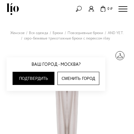
0 ₽
Женское
Вся одежда
Брюки
Повседневные брюки
AND YET.
серо-бежевые трикотажные брюки с люрексом riley
ВАШ ГОРОД - МОСКВА?
ПОДТВЕРДИТЬ
СМЕНИТЬ ГОРОД