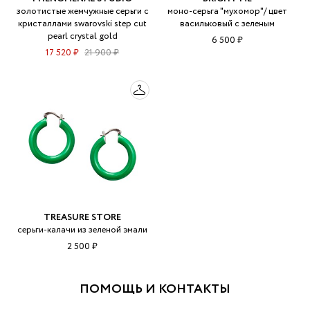
золотистые жемчужные серьги с
моно-серьга "мухомор"/ цвет
кристаллами swarovski step cut
васильковый с зеленым
pearl crystal gold
6 500 ₽
17 520 ₽
21 900 ₽
TREASURE STORE
серьги-калачи из зеленой эмали
2 500 ₽
ПОМОЩЬ И КОНТАКТЫ