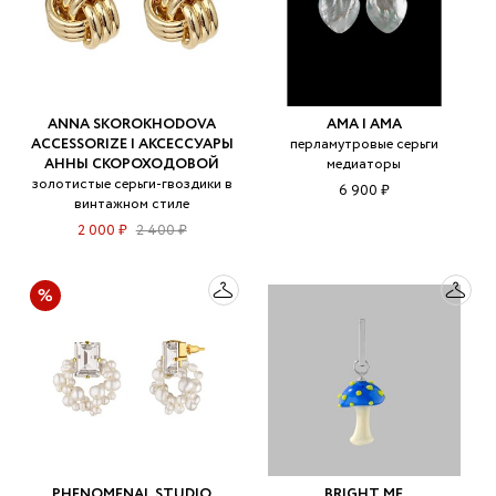
ANNA SKOROKHODOVA
AMA | АМА
ACCESSORIZE | АКСЕССУАРЫ
перламутровые серьги
АННЫ СКОРОХОДОВОЙ
медиаторы
золотистые серьги-гвоздики в
6 900 ₽
винтажном стиле
2 000 ₽
2 400 ₽
PHENOMENAL STUDIO
BRIGHT ME