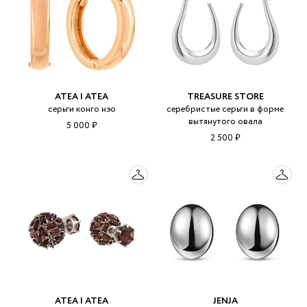
ATEA | АТЕА
TREASURE STORE
серьги конго нэо
серебристые серьги в форме
вытянутого овала
5 000 ₽
2 500 ₽
ATEA | АТЕА
JENJA