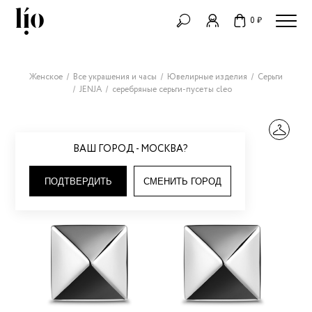
0 ₽
Женское
Все украшения и часы
Ювелирные изделия
Серьги
JENJA
серебряные серьги-пусеты cleo
ВАШ ГОРОД - МОСКВА?
ПОДТВЕРДИТЬ
СМЕНИТЬ ГОРОД