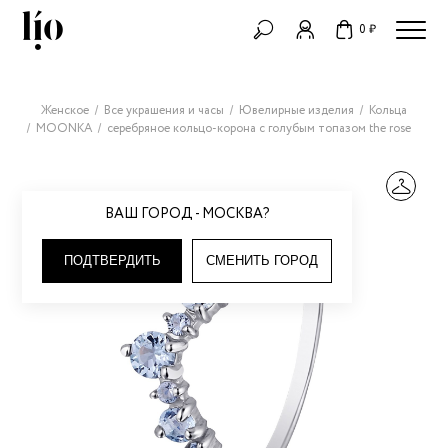
0 ₽
Женское
Все украшения и часы
Ювелирные изделия
Кольца
MOONKA
серебряное кольцо-корона с голубым топазом the rose
ВАШ ГОРОД - МОСКВА?
ПОДТВЕРДИТЬ
СМЕНИТЬ ГОРОД