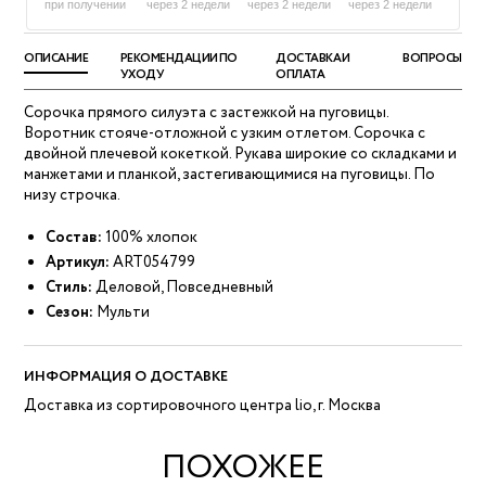
при получении
через 2 недели
через 2 недели
через 2 недели
ОПИСАНИЕ
РЕКОМЕНДАЦИИ ПО
ДОСТАВКА И
ВОПРОСЫ
УХОДУ
ОПЛАТА
Сорочка прямого силуэта с застежкой на пуговицы.
Воротник стояче-отложной с узким отлетом. Сорочка с
двойной плечевой кокеткой. Рукава широкие со складками и
манжетами и планкой, застегивающимися на пуговицы. По
низу строчка.
Состав:
100% хлопок
Артикул:
ART054799
Стиль:
Деловой, Повседневный
Сезон:
Мульти
ИНФОРМАЦИЯ О ДОСТАВКЕ
Доставка из сортировочного центра lio, г. Москва
ПОХОЖЕЕ