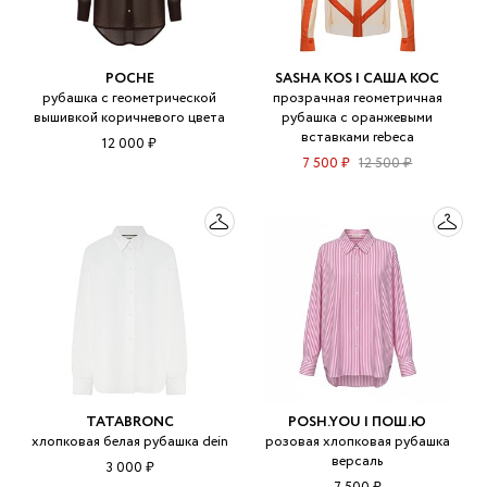
POCHE
SASHA KOS | САША КОС
рубашка с геометрической
прозрачная геометричная
вышивкой коричневого цвета
рубашка с оранжевыми
вставками rebeca
12 000 ₽
7 500 ₽
12 500 ₽
TATABRONC
POSH.YOU | ПОШ.Ю
хлопковая белая рубашка dein
розовая хлопковая рубашка
версаль
3 000 ₽