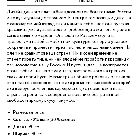
УХОДУ
ОПЛАТА
Дизайн данного платка был вдохновлен богатствами России
и ее культурным достоянием. В центре композиции девушка
с самоваром, чей взгляд так и манит к себе – вот она русская
красавица, чья душа широка от доброты, а руки теплы, даже в
самые сильные морозы. Она словно Россия – окутана
прелестями нашей самобытной культуры, которую удалось
сохранить и пронести через тысячелетия до наших дней. Ни
с чем не сравнится наша страна! Ни в коем времени не
станет гореть тише, ни чей злодей не поработит красавицу
темноволосую, нашу Россию. И пусть, и дальше возгорается
огонь любви – нашего будущего, построенного на крепких
сваях истории Руси! Несмотря на обилие розовых оттенков
этот платок совершенно не для романтичных особ, а скорей
для целеустремленных карьеристок, которые, как и наша
страна, стремятся к совершенствованию, безграничной
свободе и яркому вкусу триумфа.
Размер:
onesize
Состав:
70% шелк, 30% хлопок
Длина:
90 см
Ширина:
90 см