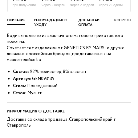
2 250 ₽
2 250 ₽
2 250 ₽
2 250 ₽
при получении
через 2 недели
через 2 недели
через 2 недели
ОПИСАНИЕ
РЕКОМЕНДАЦИИ ПО
ДОСТАВКА И
ВОПРОСЫ
УХОДУ
ОПЛАТА
Боди выполнено из эластичного матового трикотажного
полотна.
Сочетается с изделиями от GENETICS BY MARSI и других
локальных российских брендов, представленных на
маркетплейсе lio.
Состав:
92% полиэстер, 8% эластан
Артикул:
GEN093139
Стиль:
Повседневный
Сезон:
Мульти
ИНФОРМАЦИЯ О ДОСТАВКЕ
Доставка со склада продавца, Ставропольский край, г
Ставрополь