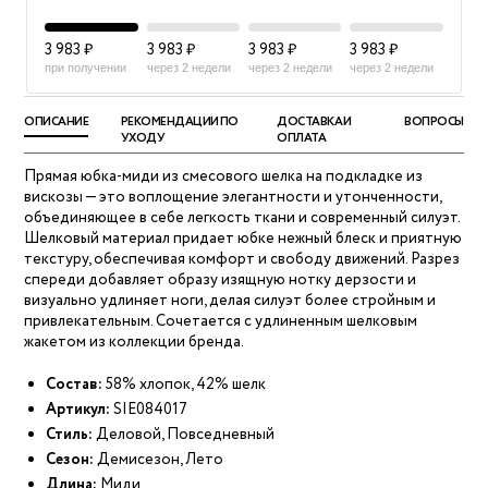
3 983 ₽
3 983 ₽
3 983 ₽
3 983 ₽
при получении
через 2 недели
через 2 недели
через 2 недели
ОПИСАНИЕ
РЕКОМЕНДАЦИИ ПО
ДОСТАВКА И
ВОПРОСЫ
УХОДУ
ОПЛАТА
Прямая юбка-миди из смесового шелка на подкладке из
вискозы — это воплощение элегантности и утонченности,
объединяющее в себе легкость ткани и современный силуэт.
Шелковый материал придает юбке нежный блеск и приятную
текстуру, обеспечивая комфорт и свободу движений. Разрез
спереди добавляет образу изящную нотку дерзости и
визуально удлиняет ноги, делая силуэт более стройным и
привлекательным. Сочетается с удлиненным шелковым
жакетом из коллекции бренда.
Состав:
58% хлопок, 42% шелк
Артикул:
SIE084017
Стиль:
Деловой, Повседневный
Сезон:
Демисезон, Лето
Длина:
Миди