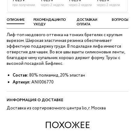
1 625 ₽
1 625 ₽
1 625 ₽
1 625 ₽
при получении
через 2 недели
через 2 недели
через 2 недели
ОПИСАНИЕ
РЕКОМЕНДАЦИИ ПО
ДОСТАВКА И
ВОПРОСЫ
УХОДУ
ОПЛАТА
Лиф-топ нюдового оттенка на тонких бретелях с круглым
вырезом. Широкая эластичная резинка обеспечивает
эффектную поддержку груди. В подкладке лифа имеются
отверстия для чашек. Во все швы вшиты силиконовые ленты,
благодаря чему купальник хорошо держит форму. Трусы с
высокой посадкой. Бифлекс.
Состав:
80% полиамид, 20% эластан
Артикул:
ANI006770
ИНФОРМАЦИЯ О ДОСТАВКЕ
Доставка из сортировочного центра lio, г. Москва
ПОХОЖЕЕ