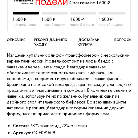
4 платежа по 1 600 ₽
1 600 ₽
1 600 ₽
1 600 ₽
1 600 ₽
при получении
через 2 недели
через 2 недели
через 2 недели
ОПИСАНИЕ
РЕКОМЕНДАЦИИ ПО
ДОСТАВКА И
ВОПРОСЫ
УХОДУ
ОПЛАТА
Изящный купальник с лифом-трансформером с несколькими
вариантами носки. Модель состоит из лифа- бандо с
завязками через шею и сзади. Благодаря завязкам
обеспечивается возможность завязать лиф разными
способами, экспериментируя с образами. Плавки фасона
бразильяно на высокой посадке, закрытые сзади, для тех, кто
предпочитает максимальный комфорт. В комплекте съемные
чашечки, используйте их по желанию. Купальник сшит из
двойного слоя итальянского бифлекса. Во всех швах вшиты
латексные резинки, благодаря которым купальник держит
форму, плотно прилегает и принимает форму тела.
Состав:
78% полиамид, 22% эластан
Артикул:
OCE091609