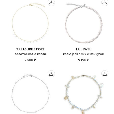
TREASURE STORE
LU JEWEL
золотое колье капли
колье jackie mix с жемчугом
2 500 ₽
9 190 ₽