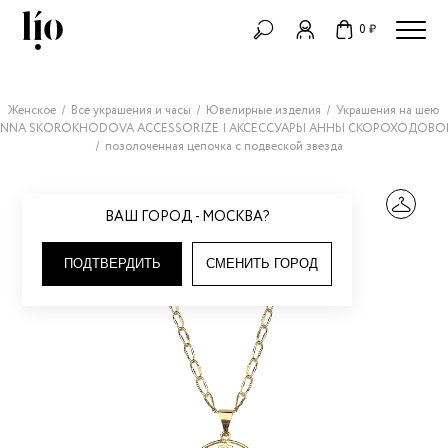
0 ₽
Женское
Все украшения и часы
Ювелирные изделия
Украшения на шею
NNA SKOROKHODOVA ACCESSORIZE | АКСЕССУАРЫ АННЫ СКОРОХОДОВО
позолоченная цепочка с подвеской звезда
ВАШ ГОРОД - МОСКВА?
ПОДТВЕРДИТЬ
СМЕНИТЬ ГОРОД