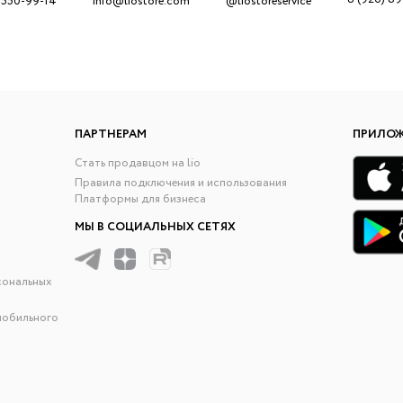
 550-99-14
info@liostore.com
@liostoreservice
ПАРТНЕРАМ
ПРИЛО
Стать продавцом на lio
Правила подключения и использования
Платформы для бизнеса
МЫ В СОЦИАЛЬНЫХ СЕТЯХ
сональных
мобильного