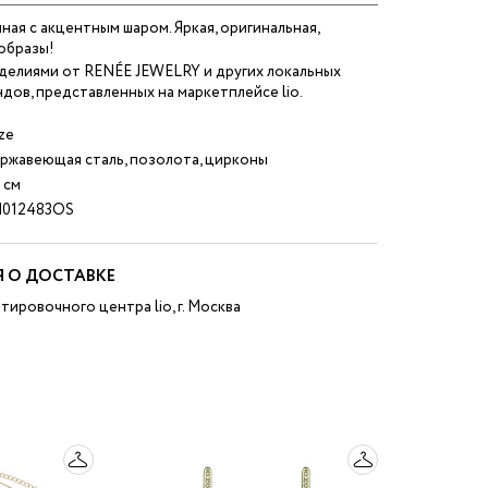
ая с акцентным шаром. Яркая, оригинальная,
образы!
зделиями от RENÉE JEWELRY и других локальных
дов, представленных на маркетплейсе lio.
ze
ржавеющая сталь, позолота, цирконы
 см
012483OS
 О ДОСТАВКЕ
тировочного центра lio, г. Москва