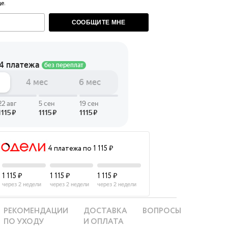
е.
 LINGERIE
СООБЩИТЕ МНЕ
T HEART
ЦЕ
4 платежа по 1 115 ₽
1 115 ₽
1 115 ₽
1 115 ₽
через 2 недели
через 2 недели
через 2 недели
РЕКОМЕНДАЦИИ
ДОСТАВКА
ВОПРОСЫ
ПО УХОДУ
И ОПЛАТА