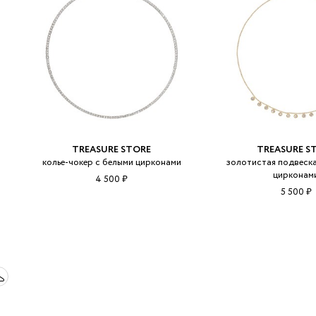
TREASURE STORE
TREASURE S
колье-чокер с белыми цирконами
золотистая подвеска
цирконам
4 500 ₽
5 500 ₽