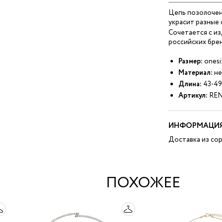
Цепь позолоченн
украсит разные 
Сочетается с и
российских брен
Размер:
onesi
Материал:
не
Длина:
43-49
Артикул:
REN
ИНФОРМАЦИЯ
Доставка из сор
ПОХОЖЕЕ