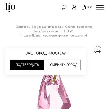
0 ₽
Женское
Все украшения и часы
Ювелирные изделия
Подвески и кулоны
LU JEWEL
подвес lili gldn с розовым кристаллом swarovski
ВАШ ГОРОД - МОСКВА?
ПОДТВЕРДИТЬ
СМЕНИТЬ ГОРОД