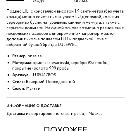
УХОДУ
ОПЛАТА
Подвес LILI с кристаллом высотой 1,9 сантиметра (без учета
кольца) можно сочетать с шнурком LU, цепочкой, колье из
серебряных бусин, натуральных камней и жемчуга, а также с
серьгами-кольцами. На одной основе возможно размещение
нескольких подвесов одновременно - например, можно
дополнить колье подвесом LILI и подвеской Love с
выбранной буквой бренда LU JEWEL.
Размер:
onesize
Материал:
кристалл swarovski, серебро 925 пробы,
покрытие - золото 999 пробы
Артикул:
LU 054178OS
Стиль:
Вечерний, Повседневный
Сезон:
Мульти
ИНФОРМАЦИЯ О ДОСТАВКЕ
Доставка из сортировочного центра lio, г. Москва
ПОХОЖЕЕ