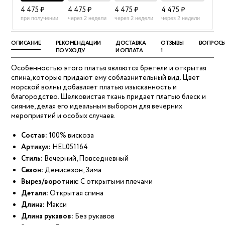
4 475 ₽
4 475 ₽
4 475 ₽
4 475 ₽
при получении
через 2 недели
через 2 недели
через 2 недели
ОПИСАНИЕ
РЕКОМЕНДАЦИИ
ДОСТАВКА
ОТЗЫВЫ
ВОПРОС
ПО УХОДУ
И ОПЛАТА
1
Особенностью этого платья являются бретели и открытая
спина, которые придают ему соблазнительный вид. Цвет
морской волны добавляет платью изысканность и
благородство. Шелковистая ткань придает платью блеск и
сияние, делая его идеальным выбором для вечерних
мероприятий и особых случаев.
Состав:
100% вискоза
Артикул:
HEL051164
Стиль:
Вечерний, Повседневный
Сезон:
Демисезон, Зима
Вырез/воротник:
С открытыми плечами
Детали:
Открытая спина
Длина:
Макси
Длина рукавов:
Без рукавов