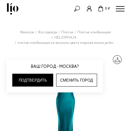
0 ₽
Женское
Вся одежда
Платья
Платья-комбинации
HELIOPHILIA
платье-комбинация из вискозы цвета морская волна jardin
ВАШ ГОРОД - МОСКВА?
ПОДТВЕРДИТЬ
СМЕНИТЬ ГОРОД