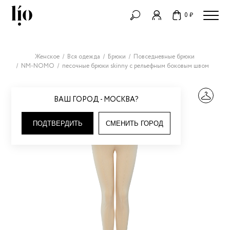
0 ₽
Женское
Вся одежда
Брюки
Повседневные брюки
NM-NOMO
песочные брюки skinny с рельефным боковым швом
ВАШ ГОРОД - МОСКВА?
ПОДТВЕРДИТЬ
СМЕНИТЬ ГОРОД