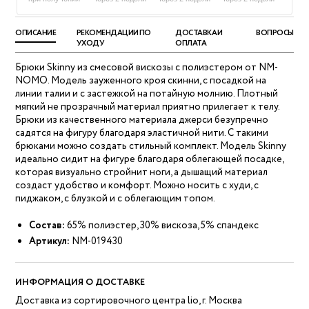
ОПИСАНИЕ
РЕКОМЕНДАЦИИ ПО
ДОСТАВКА И
ВОПРОСЫ
УХОДУ
ОПЛАТА
Брюки Skinny из смесовой вискозы с полиэстером от NM-
NOMO. Модель зауженного кроя cкинни, с посадкой на
линии талии и с застежкой на потайную молнию. Плотный
мягкий не прозрачный материал приятно прилегает к телу.
Брюки из качественного материала джерси безупречно
садятся на фигуру благодаря эластичной нити. С такими
брюками можно создать стильный комплект. Mодель Skinny
идеально сидит на фигуре благодаря облегающей посадке,
которая визуально стройнит ноги, а дышащий материал
создаст удобство и комфорт. Можно носить с худи, с
пиджаком, с блузкой и с облегающим топом.
Состав:
65% полиэстер, 30% вискоза, 5% спандекс
Артикул:
NM-019430
ИНФОРМАЦИЯ О ДОСТАВКЕ
Доставка из сортировочного центра lio, г. Москва