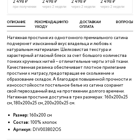
2 498 ₽
2 498 ₽
2 498 ₽
2 498 ₽
при получении
через 2 недели
через 2 недели
через 2 недели
ОПИСАНИЕ
РЕКОМЕНДАЦИИ ПО
ДОСТАВКА И
ВОПРОСЫ
УХОДУ
ОПЛАТА
Натяжная простыня из однотонного премиального сатина
подчеркнет изысканный вкус владельца и любовь к
натуральным материалам. Шелковистая текстура и
характерный атласный блеск за счет большого количества
тонких крученых нитей – отличительные черты этой ткани.
Качественная резинка обеспечивает плотное прилегание
простыни к матрасу, предотвращая ее скольжение и
образование складок. А благодаря повышенной прочности и
износостойкости постельное белье из сатина сохранит
свой первозданный вид на протяжении долгого времени.
Натяжная простыня доступна в трех размерах: 160х200x25
см, 180х200x25 см, 200х200x25 см.
Размер:
160х200 см
Состав:
100% хлопок
Артикул:
DIV003802OS