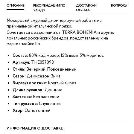
ОПИСАНИЕ
РЕКОМЕНДАЦИИ ПО
ДОСТАВКА И
ВОПРОСЫ
УХОДУ
ОПЛАТА
Мохеровый ажурный джемпер ручной работы из
премиальной итальянской пряжи.
Сочетается с изделиями от TERRA BOHEMIA и других
локальных российских брендов, представленных на
маркетплейсе lio.
Состав:
80% кид мохер, 15% шелк, 5% меринос
Артикул:
THE057098
Стиль:
Вечерний, Повседневный
Сезон:
Демисезон, Зима
Вырез/воротник:
Круглый вырез
Длина рукавов:
Длинные
Застежка:
Без застежки
Тип рукавов:
Спущенные
Узор:
Однотонный
ИНФОРМАЦИЯ О ДОСТАВКЕ