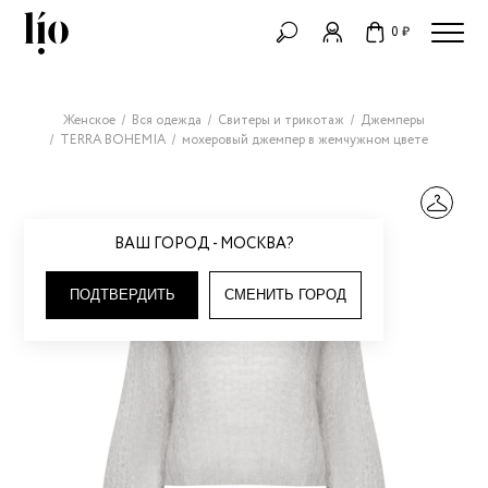
0 ₽
Женское
Вся одежда
Свитеры и трикотаж
Джемперы
TERRA BOHEMIA
мохеровый джемпер в жемчужном цвете
ВАШ ГОРОД - МОСКВА?
ПОДТВЕРДИТЬ
СМЕНИТЬ ГОРОД