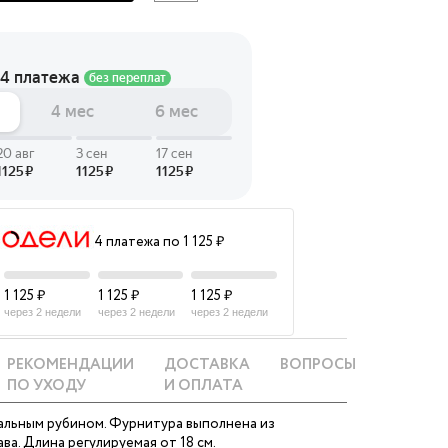
 LINGERIE
T HEART
ЦЕ
4 платежа по 1 125 ₽
1 125 ₽
1 125 ₽
1 125 ₽
через 2 недели
через 2 недели
через 2 недели
РЕКОМЕНДАЦИИ
ДОСТАВКА
ВОПРОСЫ
ПО УХОДУ
И ОПЛАТА
ральным рубином. Фурнитура выполнена из
ва. Длина регулируемая от 18 см.