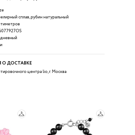
ze
елирный сплав, рубин натуральный
нтиметров
G077927OS
дневный
и
 О ДОСТАВКЕ
тировочного центра lio, г. Москва