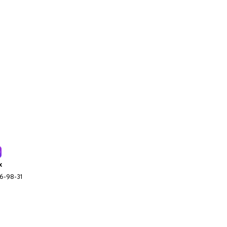
x
96-98-31