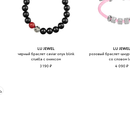
LU JEWEL
LU JEWE
черный браслет caviar onyx blink
розовый браслет-шнуро
cruella с ониксом
со словом l
3 190 ₽
4 090 ₽