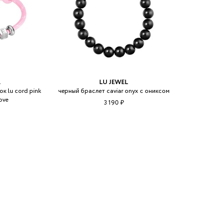
L
LU JEWEL
к lu cord pink
черный браслет caviar onyx с ониксом
ove
3 190 ₽