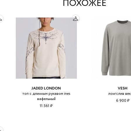
ПОХОЖЕЕ
JADED LONDON
VESH
топ с длинным рукавом ines
лонгслив ве
вафельный
6 900 ₽
11 561 ₽