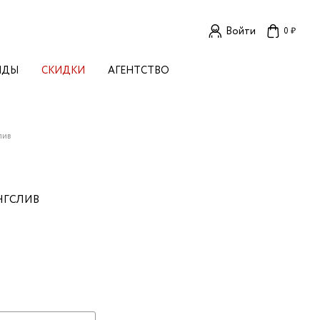
Войти
0 ₽
НДЫ
СКИДКИ
АГЕНТСТВО
ЕНСКИЕ БРЕНДЫ
OGA
TORE
I LIVE IN
лив
LLSTORY
B STUDIO
A BUDNIK
НГСЛИВ
AL
L'
TIZED
R
TI
E
KA
OK SUN