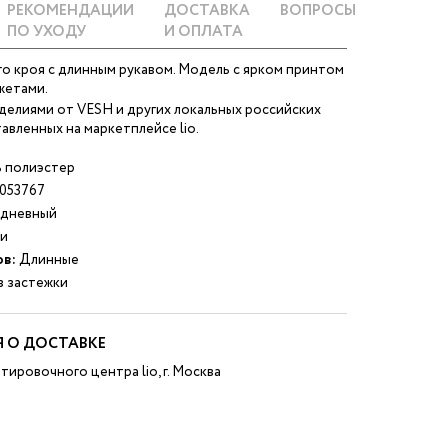
РЕКОМЕНДАЦИИ
ДОСТАВКА
ВОПРОСЫ
ПО УХОДУ
И ОПЛАТА
о кроя с длинным рукавом. Модель с ярком принтом
жетами.
делиями от VESH и других локальных российских
авленных на маркетплейсе lio.
 полиэстер
053767
дневный
и
ов:
Длинные
 застежки
 О ДОСТАВКЕ
тировочного центра lio, г. Москва