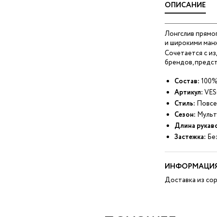
ОПИСАНИЕ
Лонгслив прямог
и широкими ман
Сочетается с из
брендов, предст
Состав:
100%
Артикул:
VES
Стиль:
Повсе
Сезон:
Мульт
Длина рукав
Застежка:
Без
ИНФОРМАЦИЯ
Доставка из сор