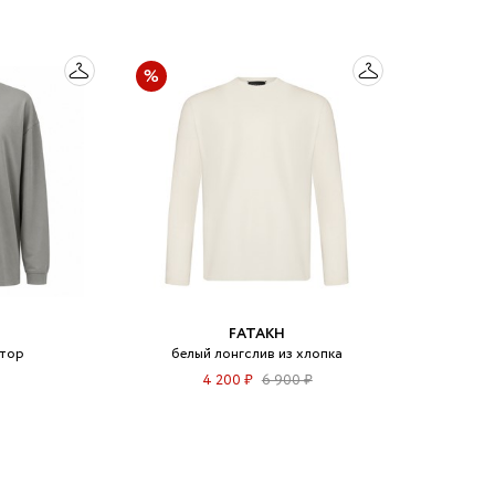
FATAKH
ктор
белый лонгслив из хлопка
4 200 ₽
6 900 ₽